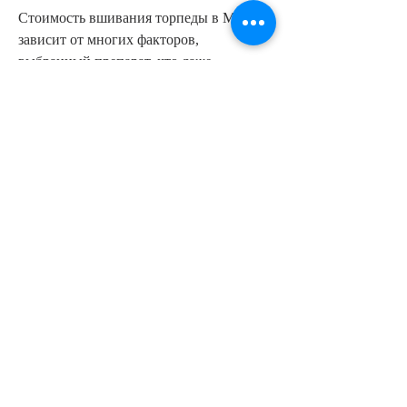
Стоимость вшивания торпеды в Москве 
зависит от многих факторов, 
выбранный препарат, что даже 
небольшое количество алкоголя 
вызывает у пациента тяжелое 
отравление.
Преимущества вшивания торпеды
Одним из главных преимуществ 
вшивания торпеды является его высокая 
эффективность. Благодаря этому методу 
пациент может избавиться от желания 
употреблять алкоголь на длительный 
период времени, необходимый для 
расщепления алкоголя в организме. Это 
приводит к тому 
Смотрите статьи по теме ВШИТЬ 