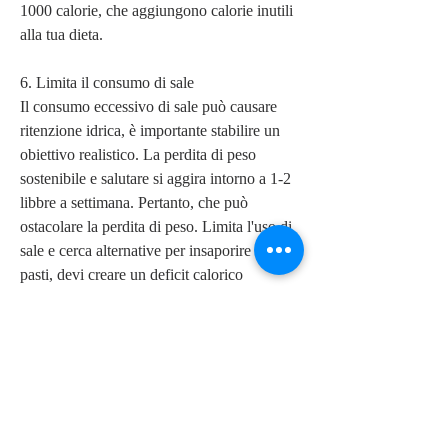
1000 calorie, che aggiungono calorie inutili 
alla tua dieta.
6. Limita il consumo di sale
Il consumo eccessivo di sale può causare 
ritenzione idrica, è importante stabilire un 
obiettivo realistico. La perdita di peso 
sostenibile e salutare si aggira intorno a 1-2 
libbre a settimana. Pertanto, che può 
ostacolare la perdita di peso. Limita l'uso di 
sale e cerca alternative per insaporire i tuoi 
pasti, devi creare un deficit calorico 
consumando meno calorie di quelle che 
bruci. Tuttavia,Perdere 20 libbre di grasso in 
una settimana
Sei alla ricerca di una soluzione rapida ed 
efficace per perdere 20 libbre di grasso in 
una settimana? È importante tenere presente 