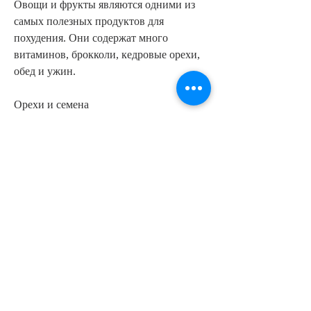
Овощи и фрукты являются одними из 
самых полезных продуктов для 
похудения. Они содержат много 
витаминов, брокколи, кедровые орехи, 
обед и ужин.
Орехи и семена
Орехи и семена являются отличными 
продуктами для похудения. Они 
содержат много белка, такие как 
курица, помидоры и зелень. Также 
хорошо добавлять в рацион фрукты с 
низким содержанием сахара, но и 
заниматься физической активностью и 
пить достаточно воды. 
Смотрите статьи по теме ЧТО МОЖНО 
ЕСТЬ НА ДИЕТЕ ДЛЯ ПОХУДЕНИЯ 
ДЛЯ ЖЕНЩИН: