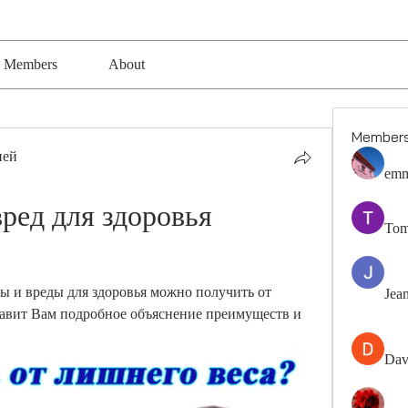
Members
About
Member
ией
emm
ред для здоровья 
Tom
зы и вреды для здоровья можно получить от 
Jea
тавит Вам подробное объяснение преимуществ и 
Dav