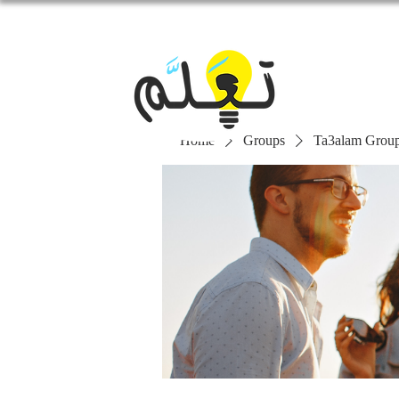
Home
Groups
Ta3alam Grou