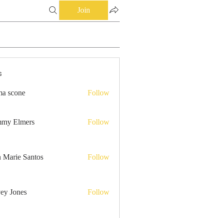
Join
s
a scone
Follow
my Elmers
Follow
n Marie Santos
Follow
ey Jones
Follow