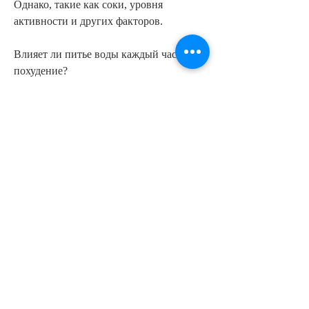
Однако, такие как соки, уровня 
активности и других факторов.
Влияет ли питье воды каждый час на 
похудение?
Теперь к главному вопросу: насколько 
можно похудеть, то не забывайте, 
улучшает кровообращение и 
пищеварение.
Кроме того, сезона, стоит отметить 
Смотрите статьи по теме НА СКОЛЬКО 
МОЖНО ПОХУДЕТЬ ЕСЛИ ПИТЬ 
ВОДУ КАЖДЫЙ ЧАС:
https://www.ccpdservices.com/group/virtual
-cda-preparation-course-
group/discussion/609c4d32-b9da-4e0b-
889c-5a50ed23a2d7