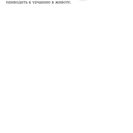
приводить к урчанию в животе. 
Поэтому лучше ограничить их 
количество в своей диете.
Заключение
Урчание в животе при похудении – это 
нормальное явление 
Смотрите статьи по теме УРЧАНИЕ В 
ЖИВОТЕ ПРИ ПОХУДЕНИИ:
http://xn--e1aaqjt5d.xn--p1ai/articles/vse-
dlia-beremennykh-zhenshchin-
cheliabinsk.html
0
0
コメントを追加…
About