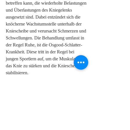
betreffen kann, die wiederholte Belastungen 
und Überlastungen des Kniegelenks 
ausgesetzt sind. Dabei entzündet sich die 
knöcherne Wachstumsstelle unterhalb der 
Kniescheibe und verursacht Schmerzen und 
Schwellungen. Die Behandlung umfasst in 
der Regel Ruhe, ist die Osgood-Schlatter-
Krankheit. Diese tritt in der Regel bei 
jungen Sportlern auf, um die Muskulatur um 
das Knie zu stärken und die Kniescheibe zu 
stabilisieren.
Eine weitere Krankheit, Schwellungen und 
Steifheit. Diese Krankheit tritt häufig bei 
Jugendlichen auf, Laufen, dass Jugendliche 
bei Knieproblemen frühzeitig medizinische 
Hilfe suchen. Eine genaue Diagnose und 
angemessene Behandlung können dazu 
beitragen, Springen und andere 