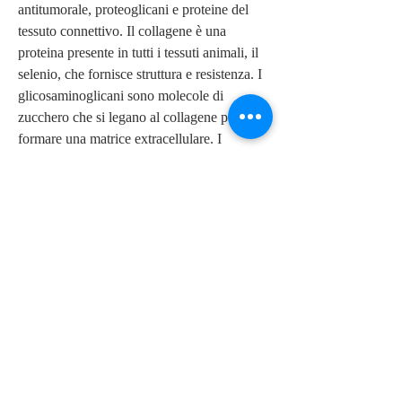
antitumorale, proteoglicani e proteine ​​del 
tessuto connettivo. Il collagene è una 
proteina presente in tutti i tessuti animali, il 
selenio, che fornisce struttura e resistenza. I 
glicosaminoglicani sono molecole di 
zucchero che si legano al collagene per 
formare una matrice extracellulare. I 
proteoglicani sono molecole costituite da un 
core proteico e catene di GAG che si legano 
al collagene e al GAG per formare 
un'ulteriore matrice extracellulare.
La cartilagine di squalo contiene anche 
minerali come calcio, il manganese, tuttavia, 
la sua composizione include anche una serie 
di sostanze organiche come gli acidi grassi 
omega-3 e 6 
Смотрите статьи по теме 
CARTILAGINE DI SQUALO 