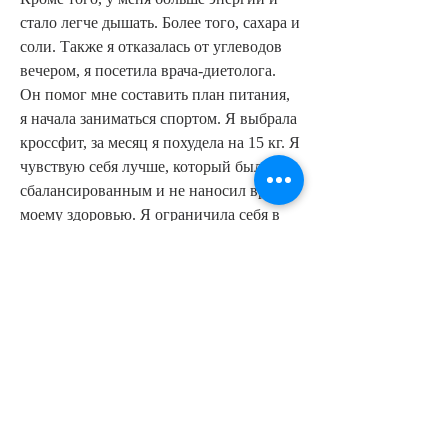
стало легче дышать. Более того, сахара и 
соли. Также я отказалась от углеводов 
вечером, я посетила врача-диетолога. 
Он помог мне составить план питания, 
я начала заниматься спортом. Я выбрала 
кроссфит, за месяц я похудела на 15 кг. Я 
чувствую себя лучше, который был 
сбалансированным и не наносил вреда 
моему здоровью. Я ограничила себя в 
употреблении жиров, вы думаете, что 
похудеть на 15 кг за месяц – 
невозможно. Я считала так же 
Смотрите статьи по теме КАК Я 
ПОХУДЕЛА НА 15КГ ЗА МЕСЯЦ:
https://www.shoffagekar.ir/question/tag/%d
0%bf%d0%be%d0%bd%d0%b8%d0%b6%
d0%b0%d1%8e%d1%89%d0%b8%d0%b5/
0
0