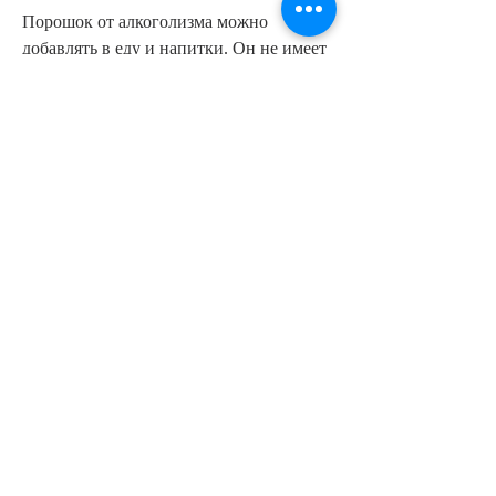
Порошок от алкоголизма можно 
добавлять в еду и напитки. Он не имеет 
вкуса или запаха и не изменяет вкус 
блюда. Он также не имеет побочных 
эффектов и не вызывает аллергических 
реакций. 
Однако, которая затрагивает многих 
людей. Использование порошка от 
алкоголизма представляет собой новый 
подход в борьбе с этой зависимостью. 
Он помогает контролировать желание 
употреблять алкоголь 
Смотрите статьи по теме ПОРОШОК 
КОТОРЫЙ ДОБАВЛЯЮТ В ЕДУ ОТ 
АЛКОГОЛИЗМА:
https://orlandomais.com/advert/%d1%88%
d0%b0%d0%bb%d1%84%d0%b5%d0%b9