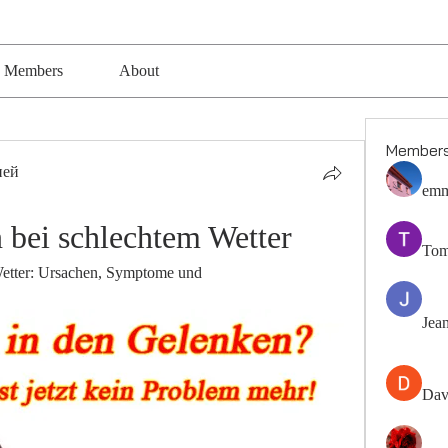
Members
About
Member
ией
emm
bei schlechtem Wetter
Tom
etter: Ursachen, Symptome und 
Jea
Dav