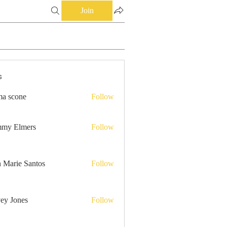
Join
s
a scone
Follow
my Elmers
Follow
n Marie Santos
Follow
ey Jones
Follow