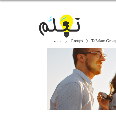
Home
Groups
Ta3alam Grou