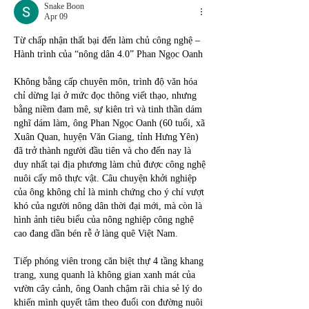
Snake Boon
Apr 09
Từ chấp nhận thất bại đến làm chủ công nghệ – 
Hành trình của “nông dân 4.0” Phan Ngọc Oanh
Không bằng cấp chuyên môn, trình độ văn hóa 
chỉ dừng lại ở mức đọc thông viết thạo, nhưng 
bằng niềm đam mê, sự kiên trì và tinh thần dám 
nghĩ dám làm, ông Phan Ngọc Oanh (60 tuổi, xã 
Xuân Quan, huyện Văn Giang, tỉnh Hưng Yên) 
đã trở thành người đầu tiên và cho đến nay là 
duy nhất tại địa phương làm chủ được công nghệ 
nuôi cấy mô thực vật. Câu chuyện khởi nghiệp 
của ông không chỉ là minh chứng cho ý chí vượt 
khó của người nông dân thời đại mới, mà còn là 
hình ảnh tiêu biểu của nông nghiệp công nghệ 
cao đang dần bén rễ ở làng quê Việt Nam.
Tiếp phóng viên trong căn biệt thự 4 tầng khang 
trang, xung quanh là không gian xanh mát của 
vườn cây cảnh, ông Oanh chậm rãi chia sẻ lý do 
khiến mình quyết tâm theo đuổi con đường nuôi 