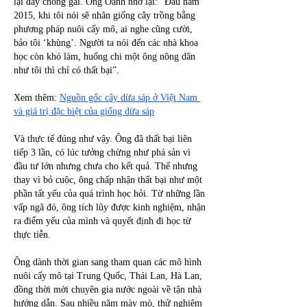
lại đầy chông gai. Ông Oanh nhớ lại: “Đầu năm 
2015, khi tôi nói sẽ nhân giống cây trồng bằng 
phương pháp nuôi cấy mô, ai nghe cũng cười, 
bảo tôi ‘khùng’. Người ta nói đến các nhà khoa 
học còn khó làm, huống chi một ông nông dân 
như tôi thì chỉ có thất bại”.
Xem thêm: 
Nguồn gốc cây dừa sáp ở Việt Nam 
và giá trị đặc biệt của giống dừa sáp
Và thực tế đúng như vậy. Ông đã thất bại liên 
tiếp 3 lần, có lúc tưởng chừng như phá sản vì 
đầu tư lớn nhưng chưa cho kết quả. Thế nhưng 
thay vì bỏ cuộc, ông chấp nhận thất bại như một 
phần tất yếu của quá trình học hỏi. Từ những lần 
vấp ngã đó, ông tích lũy được kinh nghiệm, nhận 
ra điểm yếu của mình và quyết định đi học từ 
thực tiễn.
Ông dành thời gian sang tham quan các mô hình 
nuôi cấy mô tại Trung Quốc, Thái Lan, Hà Lan, 
đồng thời mời chuyên gia nước ngoài về tận nhà 
hướng dẫn. Sau nhiều năm mày mò, thử nghiệm 