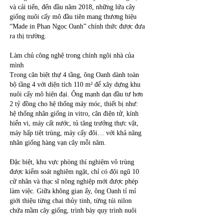
và cải tiến, đến đầu năm 2018, những lứa cây 
giống nuôi cấy mô đầu tiên mang thương hiệu 
“Made in Phan Ngọc Oanh” chính thức được đưa 
ra thị trường.
Làm chủ công nghệ trong chính ngôi nhà của 
mình
Trong căn biệt thự 4 tầng, ông Oanh dành toàn 
bộ tầng 4 với diện tích 110 m² để xây dựng khu 
nuôi cấy mô hiện đại. Ông mạnh dạn đầu tư hơn 
2 tỷ đồng cho hệ thống máy móc, thiết bị như: 
hệ thống nhân giống in vitro, cân điện tử, kính 
hiển vi, máy cất nước, tủ tăng trưởng thực vật, 
máy hấp tiệt trùng, máy cấy đôi… với khả năng 
nhân giống hàng vạn cây mỗi năm.
Đặc biệt, khu vực phòng thí nghiệm vô trùng 
được kiểm soát nghiêm ngặt, chỉ có đội ngũ 10 
cử nhân và thạc sĩ nông nghiệp mới được phép 
làm việc. Giữa không gian ấy, ông Oanh tỉ mỉ 
giới thiệu từng chai thủy tinh, từng túi nilon 
chứa mầm cây giống, trình bày quy trình nuôi 