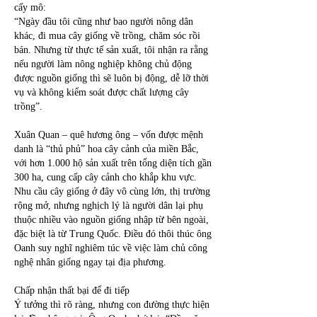
cấy mô:
“Ngày đầu tôi cũng như bao người nông dân 
khác, đi mua cây giống về trồng, chăm sóc rồi 
bán. Nhưng từ thực tế sản xuất, tôi nhận ra rằng 
nếu người làm nông nghiệp không chủ động 
được nguồn giống thì sẽ luôn bị động, dễ lỡ thời 
vụ và không kiểm soát được chất lượng cây 
trồng”.
Xuân Quan – quê hương ông – vốn được mệnh 
danh là “thủ phủ” hoa cây cảnh của miền Bắc, 
với hơn 1.000 hộ sản xuất trên tổng diện tích gần 
300 ha, cung cấp cây cảnh cho khắp khu vực. 
Nhu cầu cây giống ở đây vô cùng lớn, thị trường 
rộng mở, nhưng nghịch lý là người dân lại phụ 
thuộc nhiều vào nguồn giống nhập từ bên ngoài, 
đặc biệt là từ Trung Quốc. Điều đó thôi thúc ông 
Oanh suy nghĩ nghiêm túc về việc làm chủ công 
nghệ nhân giống ngay tại địa phương.
Chấp nhận thất bại để đi tiếp
Ý tưởng thì rõ ràng, nhưng con đường thực hiện 