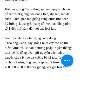
Hiện nay, ông Oanh đang áp dụng quy trình này 
để sản xuất giống hoa đồng tiền, địa lan, lan đai 
châu. Thời gian tạo giống cũng được tính toán 
kỹ lưỡng: khoảng 6 tháng đối với hoa đồng tiền, 
từ 1 đến 1,5 năm đối với các loại lan.
Giá trị kinh tế và tác động cộng đồng
Theo ông Oanh, cây giống nuôi cấy mô có ưu 
điểm vượt trội so với phương pháp truyền thống: 
sạch bệnh, đồng đều, giữ nguyên đặc tính di 
truyền của cây mẹ và không bị lai tạp. Trung 
bình mỗi năm, ông cung cấp ra thị trường từ 
400.000 – 500.000 cây giống, với giá bán từ 
5.000 – 15.000 đồng/cây, mang lại doanh thu 
trên 5 tỷ đồng. Cơ sở của ông còn tạo việc làm 
ổn định cho 15 lao động địa phương với mức thu 
nhập khoảng 10 triệu đồng/người/tháng.
Điều khiến ông tự hào nhất không chỉ là doanh 
thu, mà là việc người dân Xuân Quan giờ đây đã 
chủ động được nguồn cây giống trong nước, 