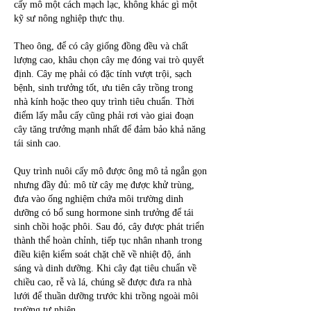
cấy mô một cách mạch lạc, không khác gì một 
kỹ sư nông nghiệp thực thụ.
Theo ông, để có cây giống đồng đều và chất 
lượng cao, khâu chọn cây mẹ đóng vai trò quyết 
định. Cây mẹ phải có đặc tính vượt trội, sạch 
bệnh, sinh trưởng tốt, ưu tiên cây trồng trong 
nhà kính hoặc theo quy trình tiêu chuẩn. Thời 
điểm lấy mẫu cấy cũng phải rơi vào giai đoạn 
cây tăng trưởng mạnh nhất để đảm bảo khả năng 
tái sinh cao.
Quy trình nuôi cấy mô được ông mô tả ngắn gọn 
nhưng đầy đủ: mô từ cây mẹ được khử trùng, 
đưa vào ống nghiệm chứa môi trường dinh 
dưỡng có bổ sung hormone sinh trưởng để tái 
sinh chồi hoặc phôi. Sau đó, cây được phát triển 
thành thể hoàn chỉnh, tiếp tục nhân nhanh trong 
điều kiện kiểm soát chặt chẽ về nhiệt độ, ánh 
sáng và dinh dưỡng. Khi cây đạt tiêu chuẩn về 
chiều cao, rễ và lá, chúng sẽ được đưa ra nhà 
lưới để thuần dưỡng trước khi trồng ngoài môi 
trường tự nhiên.